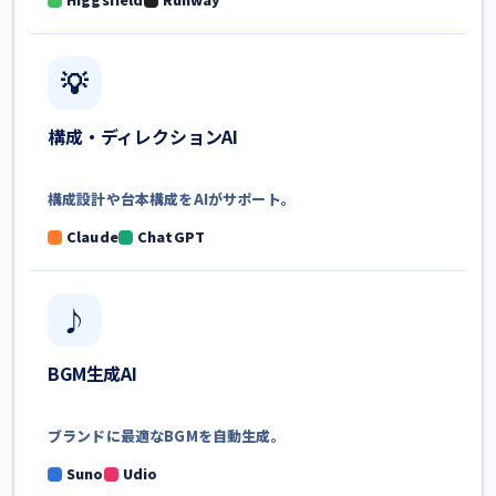
💡
構成・
ディレクションAI
構成設計や台本構成を
AIがサポート。
Claude
ChatGPT
♪
BGM生成AI
ブランドに最適なBGMを
自動生成。
Suno
Udio