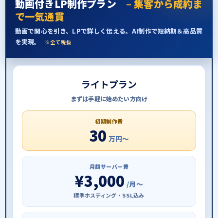
動画付き
LP制作プラン
– 集客から成約ま
で一気通貫
動画で関心を引き、LPで詳しく伝える。AI制作で短納期＆高品質
を実現。
※全て税抜
ライトプラン
まずは手軽に始めたい方向け
初期制作費
30
万円〜
月額サーバー費
¥3,000
/月〜
標準ホスティング・SSL込み