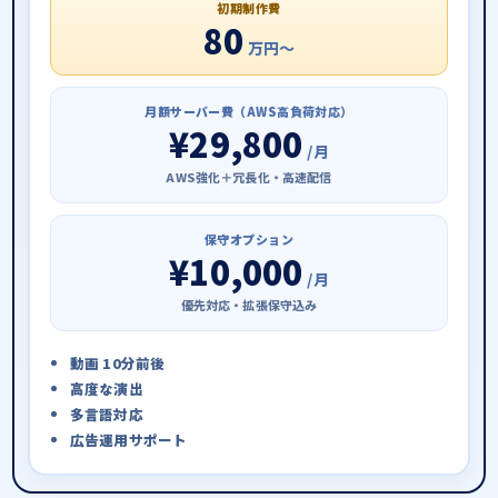
初期制作費
80
万円〜
月額サーバー費（AWS高負荷対応）
¥29,800
/月
AWS強化＋冗長化・高速配信
保守オプション
¥10,000
/月
優先対応・拡張保守込み
動画 10分前後
高度な演出
多言語対応
広告運用サポート