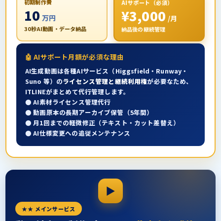
初期制作費
AIサポート（必須）
10
¥3,000
万円
/月
30秒AI動画・データ納品
納品後の継続管理
🤖 AIサポート月額が必須な理由
AI生成動画は各種AIサービス（Higgsfield・Runway・
Suno 等）の
ライセンス管理と継続利用権
が必要なため、
ITLINEがまとめて代行管理します。
● AI素材ライセンス管理代行
● 動画原本の長期アーカイブ保管（5年間）
● 月1回までの軽微修正（テキスト・カット差替え）
● AI仕様変更への追従メンテナンス
★★ メインサービス